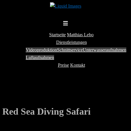
Zum
Inhalt
springen
Menü
umschalten
Startseite
Matthias Lebo
Dienstleistungen
Videoproduktion
Schnittservice
Unterwasseraufnahmen
Luftaufnahmen
Preise
Kontakt
Red Sea Diving Safari