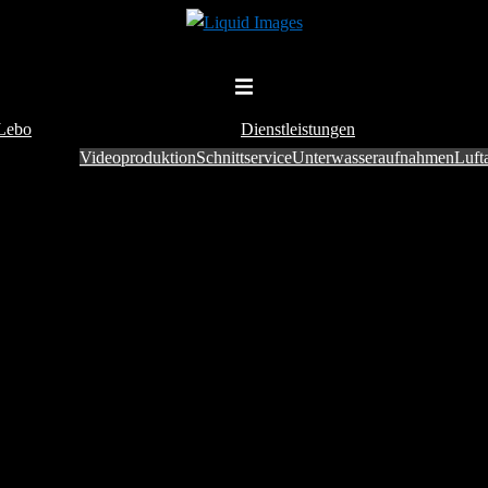
Menü
umschalten
 Lebo
Dienstleistungen
Videoproduktion
Schnittservice
Unterwasseraufnahmen
Luft